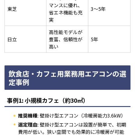
マンスに優れ、
東芝
3〜5年
省エネ機能も充
実
高性能モデルが
日立
豊富、信頼性が
5年
高い
飲食店・カフェ用業務用エアコンの選
定事例
事例1: 小規模カフェ（約30㎡）
推奨機種
: 壁掛け型エアコン（冷暖房能力3.6kW）
選定理由
: 壁掛け型エアコンは設置が簡単で、初期
費用が低い。狭い空間でも効果的に冷暖房が可能