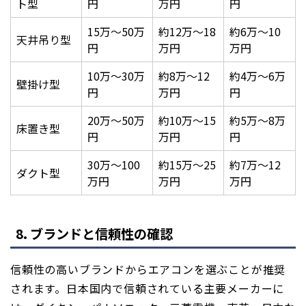
ト型
円
万円
円
15万〜50万
約12万〜18
約6万〜10
天井吊り型
円
万円
万円
10万〜30万
約8万〜12
約4万〜6万
壁掛け型
円
万円
円
20万〜50万
約10万〜15
約5万〜8万
床置き型
円
万円
円
30万〜100
約15万〜25
約7万〜12
ダクト型
万円
万円
万円
8. ブランドと信頼性の確認
信頼性の高いブランドからエアコンを選ぶことが推奨
されます。日本国内で信頼されている主要メーカーに